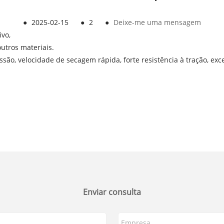
●
2025-02-15
●
2
●
Deixe-me uma mensagem
vo,
outros materiais.
ão, velocidade de secagem rápida, forte resistência à tração, exc
Enviar consulta