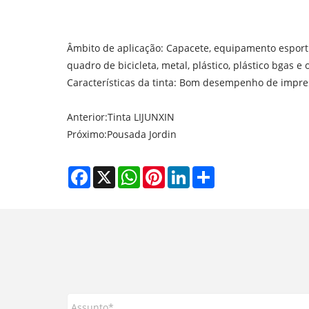
Âmbito de aplicação: Capacete, equipamento esporti
quadro de bicicleta, metal, plástico, plástico bgas e 
Características da tinta: Bom desempenho de impress
Anterior:
Tinta LIJUNXIN
Próximo:
Pousada Jordin
Facebook
X
WhatsApp
Pinterest
LinkedIn
Share