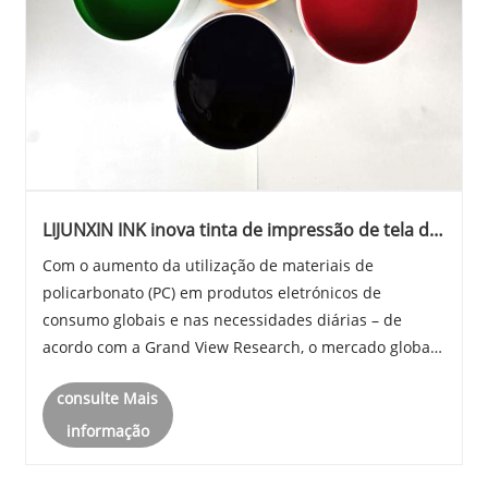
LIJUNXIN INK inova tinta de impressão de tela de
impressão direta para PC seco ao ar
Com o aumento da utilização de materiais de
policarbonato (PC) em produtos eletrónicos de
consumo globais e nas necessidades diárias – de
acordo com a Grand View Research, o mercado global
de plásticos para PC deverá atingir 24,65 mil milhões
consulte Mais
de dólares em 2022 – as tecnologias de impressão de
super......
informação