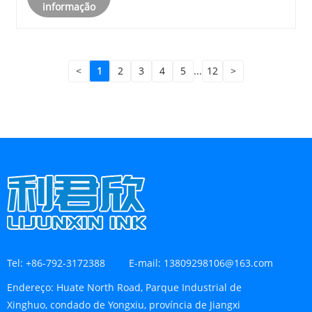
informação
<
1
2
3
4
5
...
12
>
Tel:
+86-792-3172388
E-mail:
13809298106@163.com
Endereço:
Huate North Road, Parque Industrial de
Xinghuo, condado de Yongxiu, província de Jiangxi