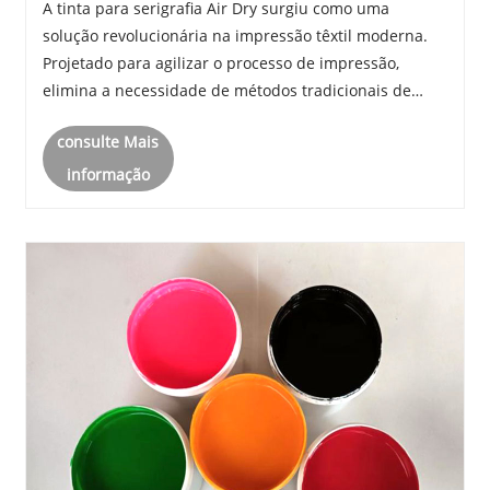
A tinta para serigrafia Air Dry surgiu como uma
solução revolucionária na impressão têxtil moderna.
Projetado para agilizar o processo de impressão,
elimina a necessidade de métodos tradicionais de
cura por calor, garantindo impressões de alta
consulte Mais
qualidade em vários materiais. O foco central deste
arti......
informação