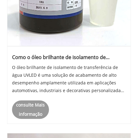
Como o óleo brilhante de isolamento de
transferência de água UVLED melhora o
O óleo brilhante de isolamento de transferência de
desempenho do revestimento?
água UVLED é uma solução de acabamento de alto
desempenho amplamente utilizada em aplicações
automotivas, industriais e decorativas personalizadas.
Projetado para impressão por transferência de água e
consulte Mais
processos de cura UVLED, este óleo brilhante de ......
informação