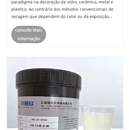
paradigma na decoração de vidro, cerâmica, metal e
plástico. Ao contrário dos métodos convencionais de
secagem que dependem do calor ou da exposição
prolongada ao ar, a tecnologia UVLED proporciona
consulte Mais
fotopolimerização instantânea.
informação