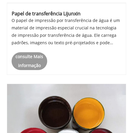
Papel de transferência Lijunxin
O papel de impressão por transferência de água é um
material de impressão especial crucial na tecnologia
de impressão por transferência de água. Ele carrega
padrões, imagens ou texto pré-projetados e pode
transferir gráficos e textos requintados para várias
consulte Mais
superfícies de substrato, adicionando efei......
informação